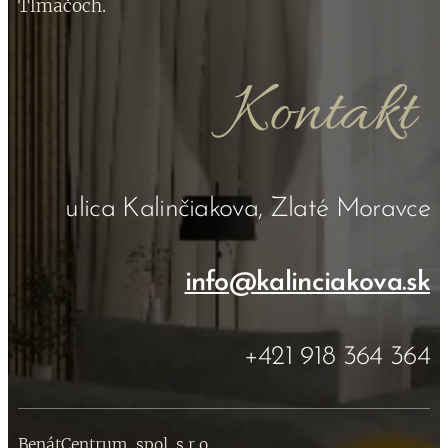
Tlmačoch.
Kontakt
ulica Kalinčiakova, Zlaté Moravce
info@kalinciakova.sk
+421 918 364 364
BenátCentrum, spol. s r.o
.