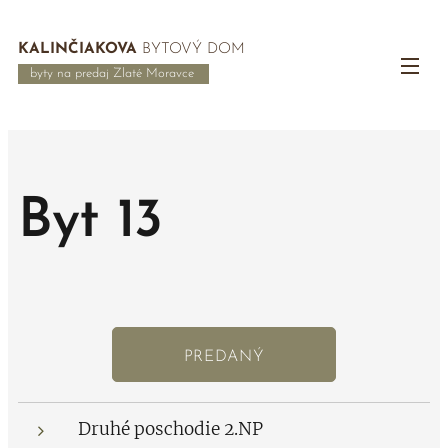
KALINČIAKOVA
BYTOVÝ DOM
byty na predaj Zlaté Moravce
Byt 13
PREDANÝ
Druhé poschodie 2.NP