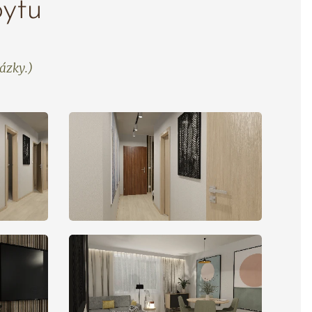
bytu
ázky.)