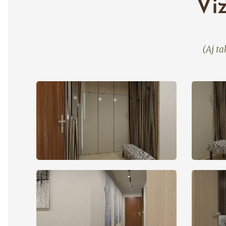
Vi
(Aj t