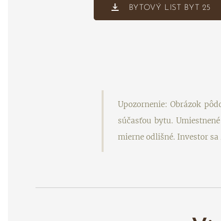
BYTOVÝ LIST BYT 25
Upozornenie: Obrázok pôdo
súčasťou bytu. Umiestnené 
mierne odlišné. Investor s